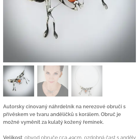
Autorsky cinovaný náhrdelník na nerezové obruči s
přívěskem ve tvaru andělíčků s korálem. Obruč je
možné vyměnit za kulatý kožený řemínek.
Velikost
: obvod obruče cca 49cm, ozdobná čast s anděly