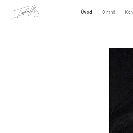
Úvod
O mně
Kon