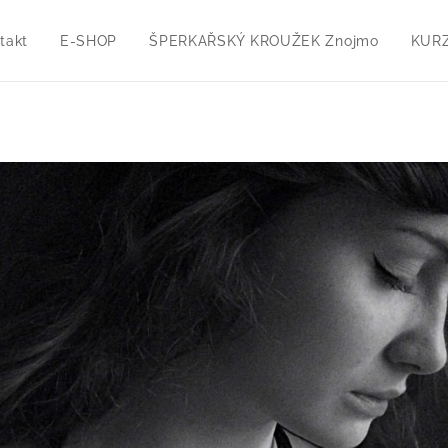
takt
E-SHOP
ŠPERKAŘSKÝ KROUŽEK Znojmo
KURZ