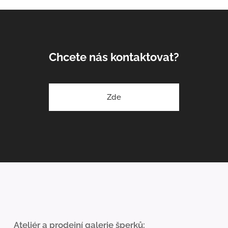
Chcete nás kontaktovat?
Zde
Ateliér a prodejní galerie šperků: