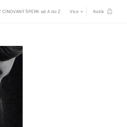
 CÍNOVANÝ ŠPERK od A do Z
Více
Košík